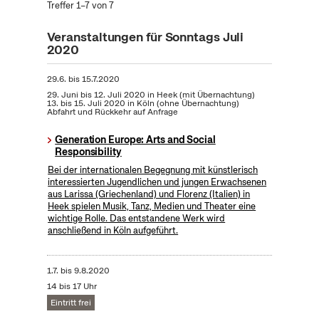
Treffer 1–7 von 7
Veranstaltungen für Sonntags Juli
2020
29.6.
bis
15.7.2020
29. Juni bis 12. Juli 2020 in Heek (mit Übernachtung)
13. bis 15. Juli 2020 in Köln (ohne Übernachtung)
Abfahrt und Rückkehr auf Anfrage
Generation Europe: Arts and Social
Responsibility
Bei der internationalen Begegnung mit künstlerisch
interessierten Jugendlichen und jungen Erwachsenen
aus Larissa (Griechenland) und Florenz (Italien) in
Heek spielen Musik, Tanz, Medien und Theater eine
wichtige Rolle. Das entstandene Werk wird
anschließend in Köln aufgeführt.
1.7.
bis
9.8.2020
14 bis 17 Uhr
Eintritt frei