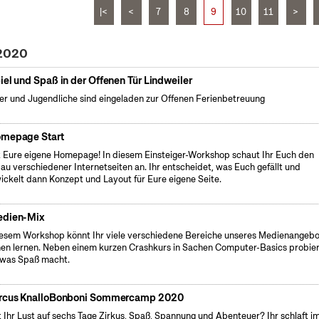
|<
<
7
8
9
10
11
>
 2020
iel und Spaß in der Offenen Tür Lindweiler
er und Jugendliche sind eingeladen zur Offenen Ferienbetreuung
mepage Start
 Eure eigene Homepage! In diesem Einsteiger-Workshop schaut Ihr Euch den
au verschiedener Internetseiten an. Ihr entscheidet, was Euch gefällt und
ickelt dann Konzept und Layout für Eure eigene Seite.
dien-Mix
iesem Workshop könnt Ihr viele verschiedene Bereiche unseres Medienangebo
en lernen. Neben einem kurzen Crashkurs in Sachen Computer-Basics probier
 was Spaß macht.
rcus KnalloBonboni Sommercamp 2020
 Ihr Lust auf sechs Tage Zirkus, Spaß, Spannung und Abenteuer? Ihr schlaft i