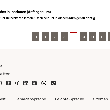
cher Inlineskaten (Anfängerkurs)
t Ihr Inlineskaten lernen? Dann seid Ihr in diesem Kurs genau richtig.
|<
<
7
8
9
10
11
>
e
etter
heit
Gebärdensprache
Leichte Sprache
Sitemap