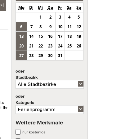
>|
Mo
Di
Mi
Do
Fr
Sa
So
1
2
3
4
5
6
7
8
9
10
11
12
13
14
15
16
17
18
19
20
21
22
23
24
25
26
27
28
29
30
31
oder
Stadtbezirk
oder
Kategorie
ts
t Ihr
Weitere Merkmale
nur kostenlos
m