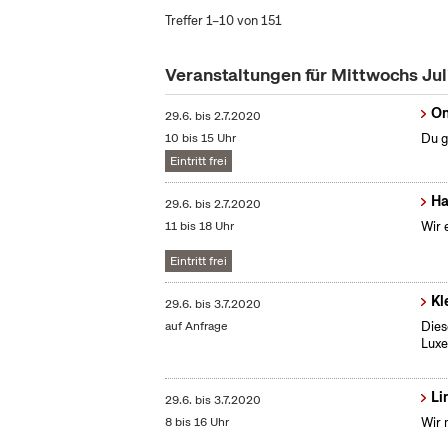
Treffer 1–10 von 151
Veranstaltungen für Mittwochs Ju
On
29.6.
bis
2.7.2020
10 bis 15 Uhr
Du g
Eintritt frei
Ha
29.6.
bis
2.7.2020
11 bis 18 Uhr
Wir 
Eintritt frei
Kl
29.6.
bis
3.7.2020
auf Anfrage
Dies
Lux
Li
29.6.
bis
3.7.2020
8 bis 16 Uhr
Wir 