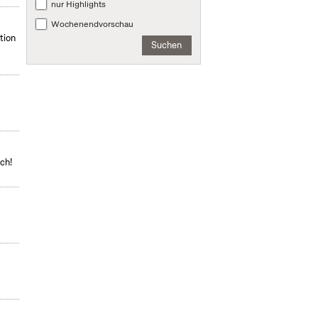
nur Highlights
Wochenendvorschau
tion
Suchen
ch!