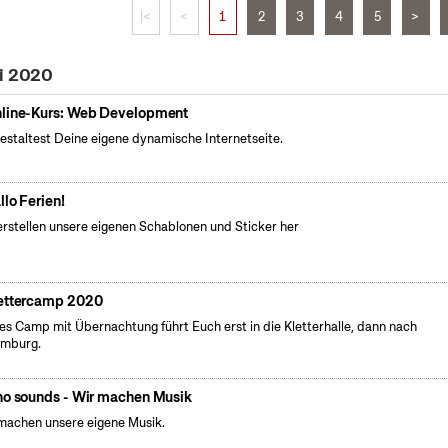
|<
<
1
2
3
4
5
>
li 2020
line-Kurs: Web Development
estaltest Deine eigene dynamische Internetseite.
llo Ferien!
erstellen unsere eigenen Schablonen und Sticker her
ettercamp 2020
es Camp mit Übernachtung führt Euch erst in die Kletterhalle, dann nach
emburg.
no sounds - Wir machen Musik
machen unsere eigene Musik.