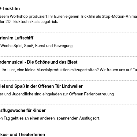
-Trickfilm
iesem Workshop produziert Ihr Euren eigenen Trickfilm als Stop-Motion-Anima
der 2D-Tricktechnik als Legetrick.
rien im Luftschiff
 Woche Spiel, Spaß, Kunst und Bewegung
ndermusical - Die Schöne und das Biest
 Ihr Lust, eine kleine Muscialproduktion mitzugestalten? Wir freuen uns auf Eu
iel und Spaß in der Offenen Tür Lindweiler
er und Jugendliche sind eingeladen zur Offenen Ferienbetreuung
sflugswoche für Kinder
n Tag geht es an einen anderen, spannenden Ausflugsort.
rkus- und Theaterferien