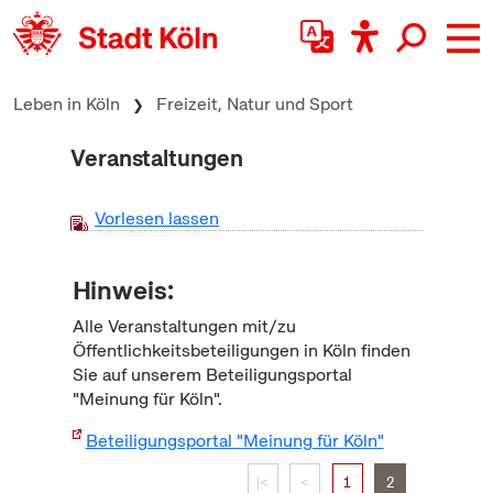
zum Inhalt springen
Leben in Köln
Freizeit, Natur und Sport
Veranstaltungen
Vorlesen lassen
Hinweis:
Alle Veranstaltungen mit/zu
Öffentlichkeitsbeteiligungen in Köln finden
Sie auf unserem Beteiligungsportal
"Meinung für Köln".
Beteiligungsportal "Meinung für Köln"
|<
<
1
2