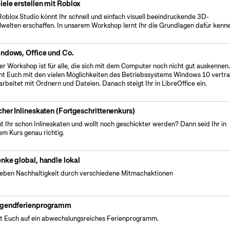
iele erstellen mit Roblox
Roblox Studio könnt Ihr schnell und einfach visuell beeindruckende 3D-
lwelten erschaffen. In unserem Workshop lernt Ihr die Grundlagen dafür kenn
ndows, Office und Co.
er Workshop ist für alle, die sich mit dem Computer noch nicht gut auskennen.
t Euch mit den vielen Möglichkeiten des Betriebssystems Windows 10 vertra
arbeitet mit Ordnern und Dateien. Danach steigt Ihr in LibreOffice ein.
cher Inlineskaten (Fortgeschrittenenkurs)
t Ihr schon Inlineskaten und wollt noch geschickter werden? Dann seid Ihr in
em Kurs genau richtig.
nke global, handle lokal
leben Nachhaltigkeit durch verschiedene Mitmachaktionen
gendferienprogramm
t Euch auf ein abwechslungsreiches Ferienprogramm.