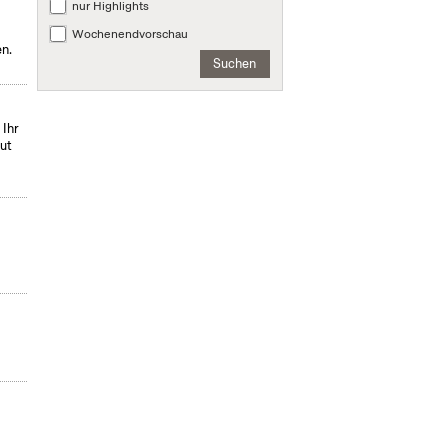
nur Highlights
Wochenendvorschau
en.
Suchen
 Ihr
ut