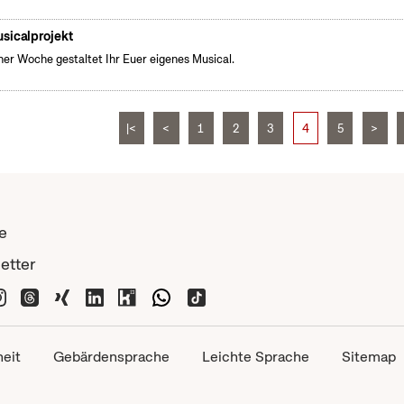
sicalprojekt
iner Woche gestaltet Ihr Euer eigenes Musical.
|<
<
1
2
3
4
5
>
e
etter
heit
Gebärdensprache
Leichte Sprache
Sitemap