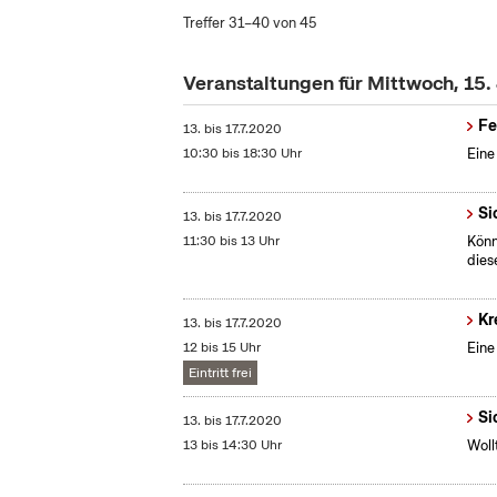
Treffer 31–40 von 45
Veranstaltungen für Mittwoch, 15.
Fe
13.
bis
17.7.2020
10:30 bis 18:30 Uhr
Eine
Si
13.
bis
17.7.2020
11:30 bis 13 Uhr
Könn
dies
Kr
13.
bis
17.7.2020
12 bis 15 Uhr
Eine
Eintritt frei
Si
13.
bis
17.7.2020
13 bis 14:30 Uhr
Woll