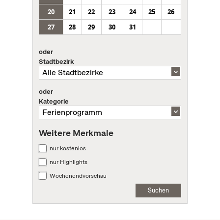
20
21
22
23
24
25
26
27
28
29
30
31
oder
Stadtbezirk
oder
Kategorie
Weitere Merkmale
nur kostenlos
nur Highlights
Wochenendvorschau
Suchen