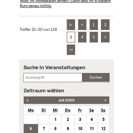
Wollt Ihr Inlineskaten lernen? Dann seid Ihr in diesem
Kurs genau richtig.
|<
<
1
2
Treffer 21–30 von 118
3
4
5
>
>|
Suche in Veranstaltungen
Suchen
Zeitraum wählen
Juli 2020
Mo
Di
Mi
Do
Fr
Sa
So
1
2
3
4
5
6
7
8
9
10
11
12