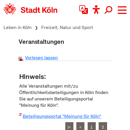
zum Inhalt springen
Leben in Köln
Freizeit, Natur und Sport
Veranstaltungen
Vorlesen lassen
Hinweis:
Alle Veranstaltungen mit/zu
Öffentlichkeitsbeteiligungen in Köln finden
Sie auf unserem Beteiligungsportal
"Meinung für Köln".
Beteiligungsportal "Meinung für Köln"
|<
<
1
2