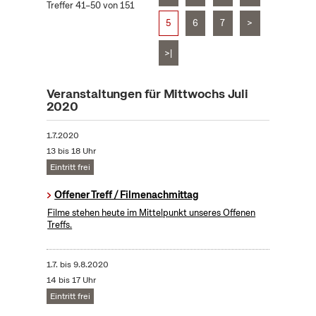
Treffer 41–50 von 151
5
6
7
>
>|
Veranstaltungen für Mittwochs Juli
2020
1.7.2020
13 bis 18 Uhr
Eintritt frei
Offener Treff / Filmenachmittag
Filme stehen heute im Mittelpunkt unseres Offenen
Treffs.
1.7.
bis
9.8.2020
14 bis 17 Uhr
Eintritt frei