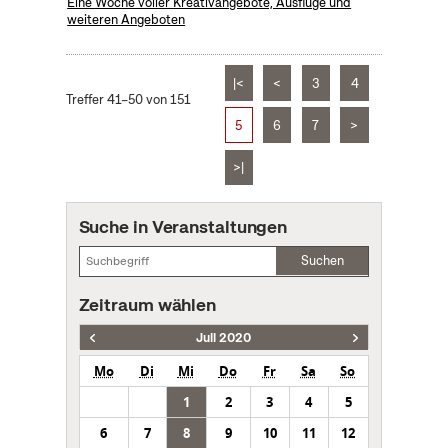
Eine Woche voller Kreativangebote, Ausflüge und
weiteren Angeboten
|<
<
3
4
Treffer 41–50 von 151
5
6
7
>
>|
Suche in Veranstaltungen
Suchen
Zeitraum wählen
Juli 2020
Mo
Di
Mi
Do
Fr
Sa
So
1
2
3
4
5
6
7
8
9
10
11
12