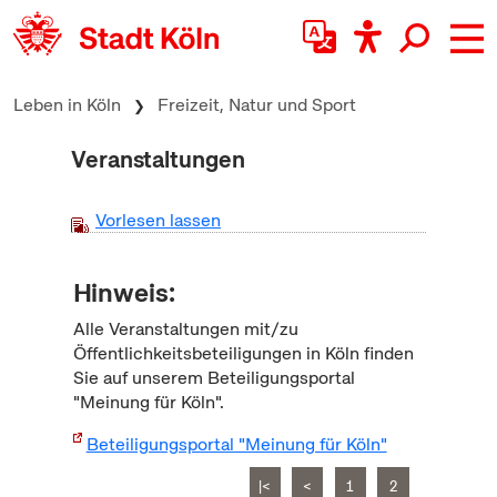
zum Inhalt springen
Leben in Köln
Freizeit, Natur und Sport
Veranstaltungen
Vorlesen lassen
Hinweis:
Alle Veranstaltungen mit/zu
Öffentlichkeitsbeteiligungen in Köln finden
Sie auf unserem Beteiligungsportal
"Meinung für Köln".
Beteiligungsportal "Meinung für Köln"
|<
<
1
2