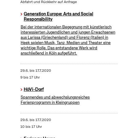
Abfahrt und Rückkehr auf Anfrage
Generation Europe: Arts and Social
Responsibility
Bei der internationalen Begegnung mit künstlerisch
interessierten Jugendlichen und jungen Erwachsenen
aus Larissa (Griechenland) und Florenz (Italien) in
Heek spielen Musik, Tanz, Medien und Theater eine
wichtige Rolle. Das entstandene Werk wird
anschließend in Köln aufgeführt.
29.6.
bis
17.7.2020
9 bis 17 Uhr
HöVi-Dorf
Spannendes und abwechslungsreiches
Ferienprogramm in Kleingruppen
29.6.
bis
17.7.2020
10 bis 17 Uhr