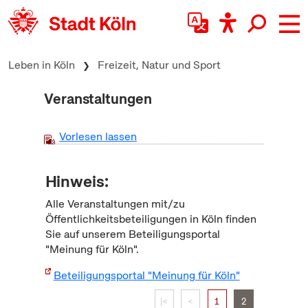
zum Inhalt springen
Leben in Köln
Freizeit, Natur und Sport
Veranstaltungen
Vorlesen lassen
Hinweis:
Alle Veranstaltungen mit/zu
Öffentlichkeitsbeteiligungen in Köln finden
Sie auf unserem Beteiligungsportal
"Meinung für Köln".
Beteiligungsportal "Meinung für Köln"
|<
<
1
2