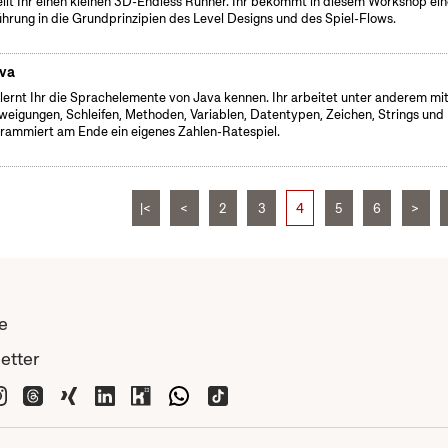
ellt Ihr einen kleinen 3D-Endless Runner. Ihr bekommt in diesem Workshop ei
ührung in die Grundprinzipien des Level Designs und des Spiel-Flows.
va
 lernt Ihr die Sprachelemente von Java kennen. Ihr arbeitet unter anderem mi
weigungen, Schleifen, Methoden, Variablen, Datentypen, Zeichen, Strings und
rammiert am Ende ein eigenes Zahlen-Ratespiel.
|<
<
2
3
4
5
6
>
e
etter