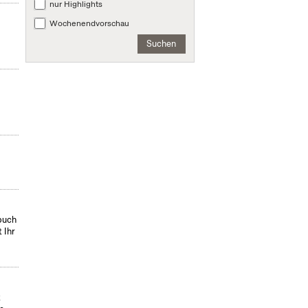
nur Highlights
Wochenendvorschau
Suchen
hbuch
 Ihr
t