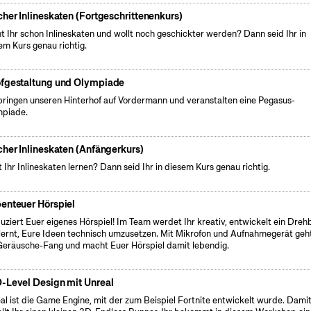
cher Inlineskaten (Fortgeschrittenenkurs)
t Ihr schon Inlineskaten und wollt noch geschickter werden? Dann seid Ihr in
em Kurs genau richtig.
fgestaltung und Olympiade
bringen unseren Hinterhof auf Vordermann und veranstalten eine Pegasus-
piade.
cher Inlineskaten (Anfängerkurs)
t Ihr Inlineskaten lernen? Dann seid Ihr in diesem Kurs genau richtig.
enteuer Hörspiel
uziert Euer eigenes Hörspiel! Im Team werdet Ihr kreativ, entwickelt ein Dre
lernt, Eure Ideen technisch umzusetzen. Mit Mikrofon und Aufnahmegerät geht
Geräusche-Fang und macht Euer Hörspiel damit lebendig.
-Level Design mit Unreal
al ist die Game Engine, mit der zum Beispiel Fortnite entwickelt wurde. Dami