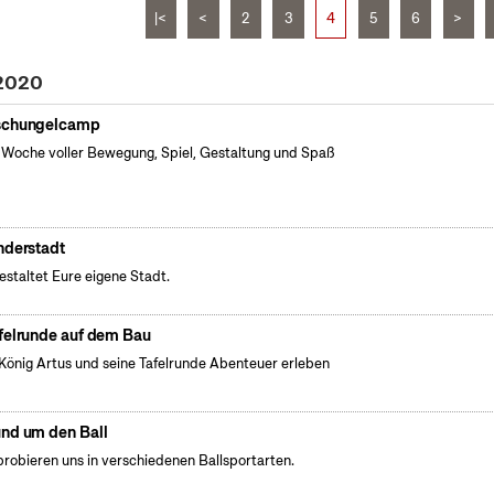
|<
<
2
3
4
5
6
>
 2020
chungelcamp
 Woche voller Bewegung, Spiel, Gestaltung und Spaß
nderstadt
gestaltet Eure eigene Stadt.
felrunde auf dem Bau
König Artus und seine Tafelrunde Abenteuer erleben
nd um den Ball
probieren uns in verschiedenen Ballsportarten.