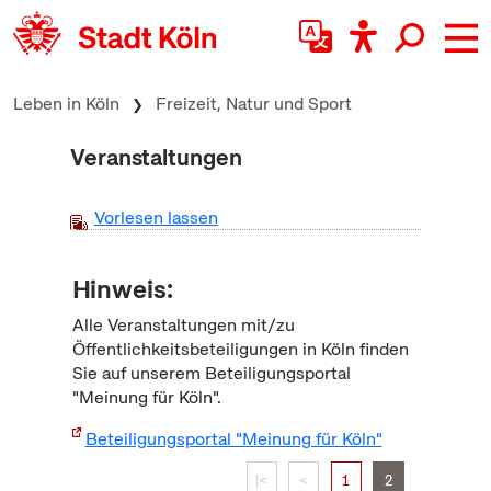
zum Inhalt springen
Leben in Köln
Freizeit, Natur und Sport
Veranstaltungen
Vorlesen lassen
Hinweis:
Alle Veranstaltungen mit/zu
Öffentlichkeitsbeteiligungen in Köln finden
Sie auf unserem Beteiligungsportal
"Meinung für Köln".
Beteiligungsportal "Meinung für Köln"
|<
<
1
2