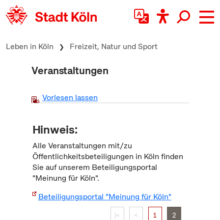
zum Inhalt springen
Leben in Köln
Freizeit, Natur und Sport
Veranstaltungen
Vorlesen lassen
Hinweis:
Alle Veranstaltungen mit/zu
Öffentlichkeitsbeteiligungen in Köln finden
Sie auf unserem Beteiligungsportal
"Meinung für Köln".
Beteiligungsportal "Meinung für Köln"
|<
<
1
2