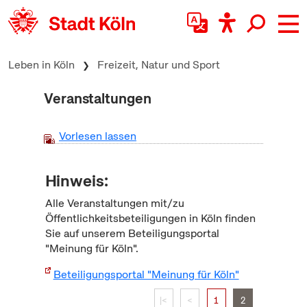
zum Inhalt springen
Leben in Köln
Freizeit, Natur und Sport
Veranstaltungen
Vorlesen lassen
Hinweis:
Alle Veranstaltungen mit/zu
Öffentlichkeitsbeteiligungen in Köln finden
Sie auf unserem Beteiligungsportal
"Meinung für Köln".
Beteiligungsportal "Meinung für Köln"
|<
<
1
2