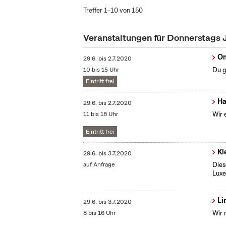
Treffer 1–10 von 150
Veranstaltungen für Donnerstags 
On
29.6.
bis
2.7.2020
10 bis 15 Uhr
Du g
Eintritt frei
Ha
29.6.
bis
2.7.2020
11 bis 18 Uhr
Wir 
Eintritt frei
Kl
29.6.
bis
3.7.2020
auf Anfrage
Dies
Lux
Li
29.6.
bis
3.7.2020
8 bis 16 Uhr
Wir 