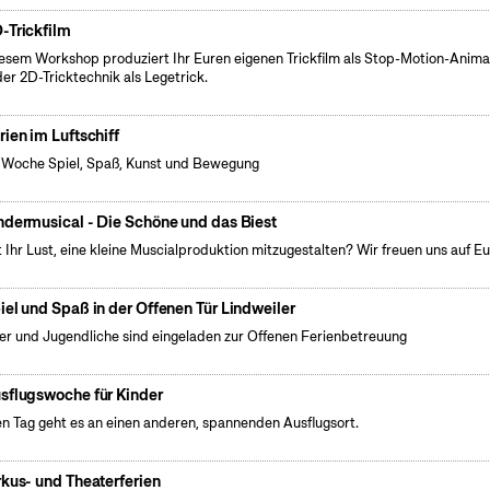
-Trickfilm
iesem Workshop produziert Ihr Euren eigenen Trickfilm als Stop-Motion-Anima
der 2D-Tricktechnik als Legetrick.
rien im Luftschiff
 Woche Spiel, Spaß, Kunst und Bewegung
ndermusical - Die Schöne und das Biest
 Ihr Lust, eine kleine Muscialproduktion mitzugestalten? Wir freuen uns auf Eu
iel und Spaß in der Offenen Tür Lindweiler
er und Jugendliche sind eingeladen zur Offenen Ferienbetreuung
sflugswoche für Kinder
n Tag geht es an einen anderen, spannenden Ausflugsort.
rkus- und Theaterferien