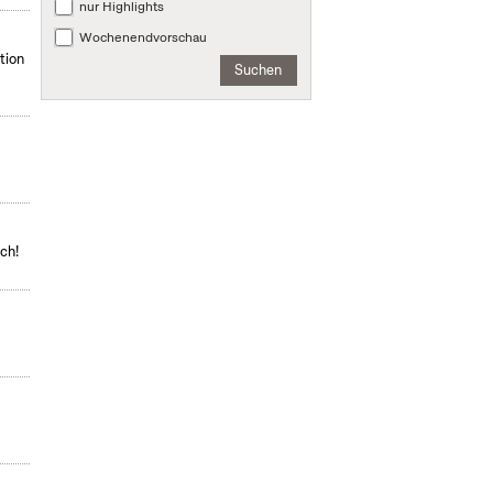
nur Highlights
Wochenendvorschau
tion
Suchen
ch!