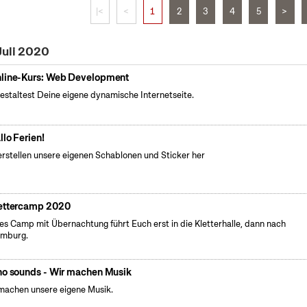
|<
<
1
2
3
4
5
>
Juli 2020
line-Kurs: Web Development
estaltest Deine eigene dynamische Internetseite.
llo Ferien!
erstellen unsere eigenen Schablonen und Sticker her
ettercamp 2020
es Camp mit Übernachtung führt Euch erst in die Kletterhalle, dann nach
emburg.
no sounds - Wir machen Musik
machen unsere eigene Musik.