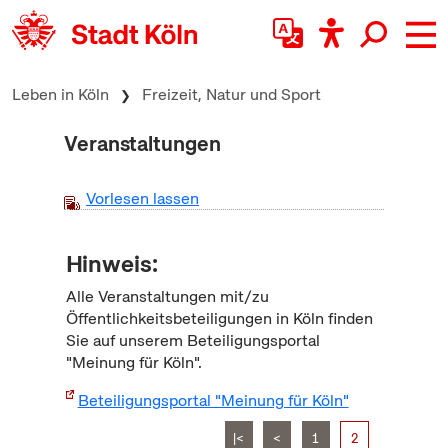
zum Inhalt springen
Leben in Köln
Freizeit, Natur und Sport
Veranstaltungen
Vorlesen lassen
Hinweis:
Alle Veranstaltungen mit/zu
Öffentlichkeitsbeteiligungen in Köln finden
Sie auf unserem Beteiligungsportal
"Meinung für Köln".
Beteiligungsportal "Meinung für Köln"
|<
<
1
2