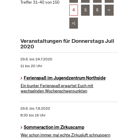
Treffer 31–40 von 150
4
5
6
>
>|
Veranstaltungen für Donnerstags Juli
2020
29.6.
bis
24.7.2020
11 bis 20 Uhr
Ferienspaß im Jugendzentrum Northside
Ein bunter Ferienspaß erwartet Euch mit
wechselnden Wochenschwerpunkten
29.6.
bis
7.8.2020
8:30 bis 16 Uhr
Sommeraction im Zirkuscamp
Wer schon immer mal echte Zirkusluft schnuppern