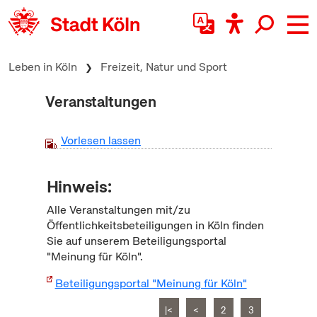
zum Inhalt springen
Leben in Köln
Freizeit, Natur und Sport
Veranstaltungen
Vorlesen lassen
Hinweis:
Alle Veranstaltungen mit/zu
Öffentlichkeitsbeteiligungen in Köln finden
Sie auf unserem Beteiligungsportal
"Meinung für Köln".
Beteiligungsportal "Meinung für Köln"
|<
<
2
3