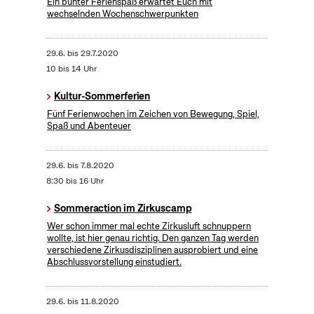
Ein bunter Ferienspaß erwartet Euch mit
wechselnden Wochenschwerpunkten
29.6.
bis
29.7.2020
10 bis 14 Uhr
Kultur-Sommerferien
Fünf Ferienwochen im Zeichen von Bewegung, Spiel,
Spaß und Abenteuer
29.6.
bis
7.8.2020
8:30 bis 16 Uhr
Sommeraction im Zirkuscamp
Wer schon immer mal echte Zirkusluft schnuppern
wollte, ist hier genau richtig. Den ganzen Tag werden
verschiedene Zirkusdisziplinen ausprobiert und eine
Abschlussvorstellung einstudiert.
29.6.
bis
11.8.2020