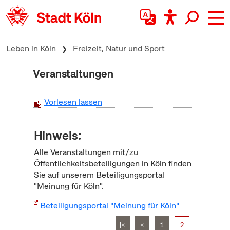
zum Inhalt springen
Leben in Köln
Freizeit, Natur und Sport
Veranstaltungen
Vorlesen lassen
Hinweis:
Alle Veranstaltungen mit/zu
Öffentlichkeitsbeteiligungen in Köln finden
Sie auf unserem Beteiligungsportal
"Meinung für Köln".
Beteiligungsportal "Meinung für Köln"
|<
<
1
2