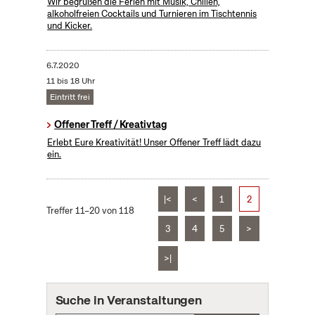
Wir begrüßen die Ferien mit Musik, Chillen,
alkoholfreien Cocktails und Turnieren im Tischtennis
und Kicker.
6.7.2020
11 bis 18 Uhr
Eintritt frei
Offener Treff / Kreativtag
Erlebt Eure Kreativität! Unser Offener Treff lädt dazu
ein.
|<
<
1
2
Treffer 11–20 von 118
3
4
5
>
>|
Suche in Veranstaltungen