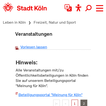
zum Inhalt springen
Leben in Köln
Freizeit, Natur und Sport
Veranstaltungen
Vorlesen lassen
Hinweis:
Alle Veranstaltungen mit/zu
Öffentlichkeitsbeteiligungen in Köln finden
Sie auf unserem Beteiligungsportal
"Meinung für Köln".
Beteiligungsportal "Meinung für Köln"
|<
<
1
2