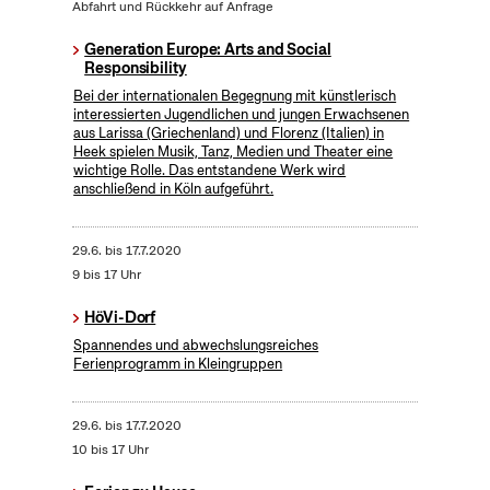
Abfahrt und Rückkehr auf Anfrage
Generation Europe: Arts and Social
Responsibility
Bei der internationalen Begegnung mit künstlerisch
interessierten Jugendlichen und jungen Erwachsenen
aus Larissa (Griechenland) und Florenz (Italien) in
Heek spielen Musik, Tanz, Medien und Theater eine
wichtige Rolle. Das entstandene Werk wird
anschließend in Köln aufgeführt.
29.6.
bis
17.7.2020
9 bis 17 Uhr
HöVi-Dorf
Spannendes und abwechslungsreiches
Ferienprogramm in Kleingruppen
29.6.
bis
17.7.2020
10 bis 17 Uhr