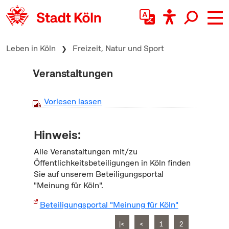
zum Inhalt springen
Leben in Köln
Freizeit, Natur und Sport
Veranstaltungen
Vorlesen lassen
Hinweis:
Alle Veranstaltungen mit/zu
Öffentlichkeitsbeteiligungen in Köln finden
Sie auf unserem Beteiligungsportal
"Meinung für Köln".
Beteiligungsportal "Meinung für Köln"
|<
<
1
2