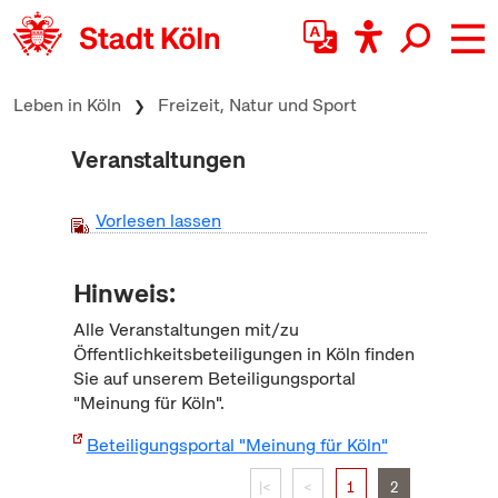
zum Inhalt springen
Leben in Köln
Freizeit, Natur und Sport
Veranstaltungen
Vorlesen lassen
Hinweis:
Alle Veranstaltungen mit/zu
Öffentlichkeitsbeteiligungen in Köln finden
Sie auf unserem Beteiligungsportal
"Meinung für Köln".
Beteiligungsportal "Meinung für Köln"
|<
<
1
2