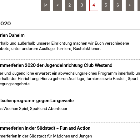
|<
<
2
3
4
5
6
>
 2020
rien Daheim
rhalb und außerhalb unserer Einrichtung machen wir Euch verschiedene
bote, unter anderem Ausflüge, Turniere, Bastelaktionen.
mmerferien 2020 der Jugendeinrichtung Club Westend
er und Jugendliche erwartet ein abwechslungsreiches Programm innerhalb u
rhalb der Einrichtung. Hierzu gehören Ausflüge, Turniere sowie Bastel-, Sport
egungsangebote.
tschenprogramm gegen Langeweile
s Wochen Spiel, Spaß und Abenteuer
mmerferien in der Südstadt – Fun and Action
erferien in der Südstadt für Mädchen und Jungen