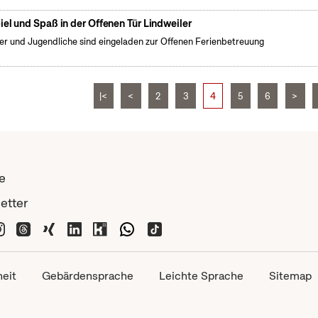
iel und Spaß in der Offenen Tür Lindweiler
er und Jugendliche sind eingeladen zur Offenen Ferienbetreuung
|<
<
2
3
4
5
6
>
e
etter
heit
Gebärdensprache
Leichte Sprache
Sitemap