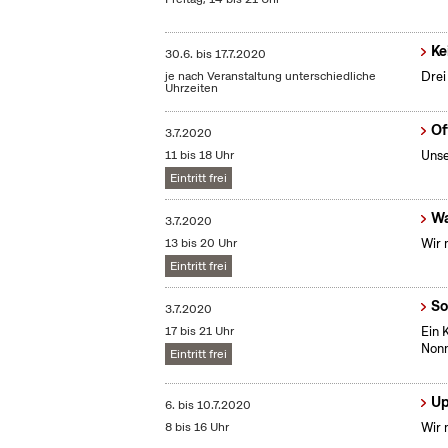
Ke
30.6.
bis
17.7.2020
je nach Veranstaltung unterschiedliche
Drei
Uhrzeiten
Of
3.7.2020
11 bis 18 Uhr
Unse
Eintritt frei
Wa
3.7.2020
13 bis 20 Uhr
Wir 
Eintritt frei
So
3.7.2020
17 bis 21 Uhr
Ein 
Nonn
Eintritt frei
Up
6.
bis
10.7.2020
8 bis 16 Uhr
Wir 