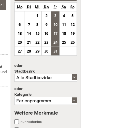
>|
Mo
Di
Mi
Do
Fr
Sa
So
1
2
3
4
5
6
7
8
9
10
11
12
13
14
15
16
17
18
19
20
21
22
23
24
25
26
27
28
29
30
31
oder
nd
Stadtbezirk
- und
oder
Kategorie
Weitere Merkmale
nur kostenlos