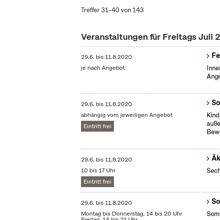
Treffer 31–40 von 143
Veranstaltungen für Freitags Juli
Fe
29.6.
bis
11.8.2020
je nach Angebot
Inne
Ange
So
29.6.
bis
11.8.2020
abhängig vom jeweiligen Angebot
Kind
auße
Eintritt frei
Bew
Äk
29.6.
bis
11.8.2020
10 bis 17 Uhr
Sech
Eintritt frei
So
29.6.
bis
11.8.2020
Montag bis Donnerstag, 14 bis 20 Uhr
Somm
Freitag, 14 bis 21 Uhr