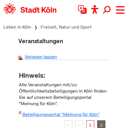
zum Inhalt springen
Leben in Köln
Freizeit, Natur und Sport
Veranstaltungen
Vorlesen lassen
Hinweis:
Alle Veranstaltungen mit/zu
Öffentlichkeitsbeteiligungen in Köln finden
Sie auf unserem Beteiligungsportal
"Meinung für Köln".
Beteiligungsportal "Meinung für Köln"
|<
<
1
2