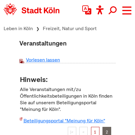
zum Inhalt springen
Leben in Köln
Freizeit, Natur und Sport
Veranstaltungen
Vorlesen lassen
Hinweis:
Alle Veranstaltungen mit/zu
Öffentlichkeitsbeteiligungen in Köln finden
Sie auf unserem Beteiligungsportal
"Meinung für Köln".
Beteiligungsportal "Meinung für Köln"
|<
<
1
2