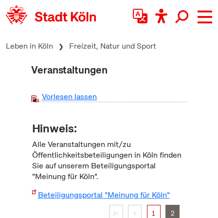
zum Inhalt springen
Leben in Köln
Freizeit, Natur und Sport
Veranstaltungen
Vorlesen lassen
Hinweis:
Alle Veranstaltungen mit/zu
Öffentlichkeitsbeteiligungen in Köln finden
Sie auf unserem Beteiligungsportal
"Meinung für Köln".
Beteiligungsportal "Meinung für Köln"
|<
<
1
2