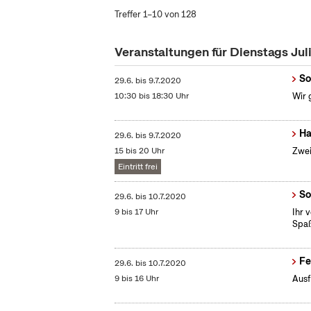
Treffer 1–10 von 128
Veranstaltungen für Dienstags Jul
So
29.6.
bis
9.7.2020
10:30 bis 18:30 Uhr
Wir 
Ha
29.6.
bis
9.7.2020
15 bis 20 Uhr
Zwei
Eintritt frei
So
29.6.
bis
10.7.2020
9 bis 17 Uhr
Ihr 
Spaß
Fe
29.6.
bis
10.7.2020
9 bis 16 Uhr
Ausf