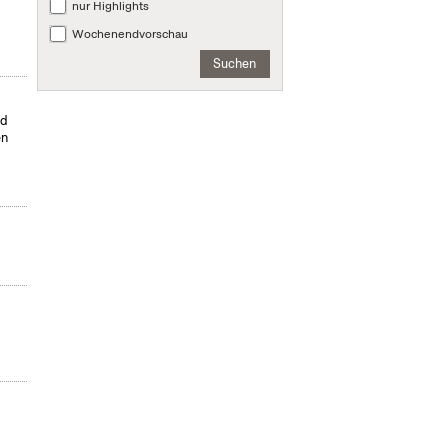
nur Highlights
Wochenendvorschau
Suchen
nd
en