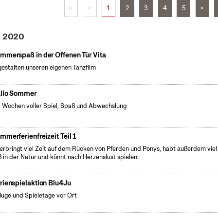
|<
<
1
2
3
4
5
>
i 2020
mmerspaß in der Offenen Tür Vita
gestalten unseren eigenen Tanzfilm
llo Sommer
 Wochen voller Spiel, Spaß und Abwechslung
mmerferienfreizeit Teil 1
verbringt viel Zeit auf dem Rücken von Pferden und Ponys, habt außerdem viel
 in der Natur und könnt nach Herzenslust spielen.
rienspielaktion Blu4Ju
lüge und Spieletage vor Ort