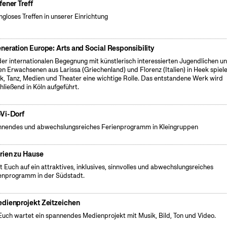
fener Treff
gloses Treffen in unserer Einrichtung
neration Europe: Arts and Social Responsibility
der internationalen Begegnung mit künstlerisch interessierten Jugendlichen u
en Erwachsenen aus Larissa (Griechenland) und Florenz (Italien) in Heek spiel
k, Tanz, Medien und Theater eine wichtige Rolle. Das entstandene Werk wird
hließend in Köln aufgeführt.
Vi-Dorf
nendes und abwechslungsreiches Ferienprogramm in Kleingruppen
rien zu Hause
t Euch auf ein attraktives, inklusives, sinnvolles und abwechslungsreiches
enprogramm in der Südstadt.
dienprojekt Zeitzeichen
Euch wartet ein spannendes Medienprojekt mit Musik, Bild, Ton und Video.