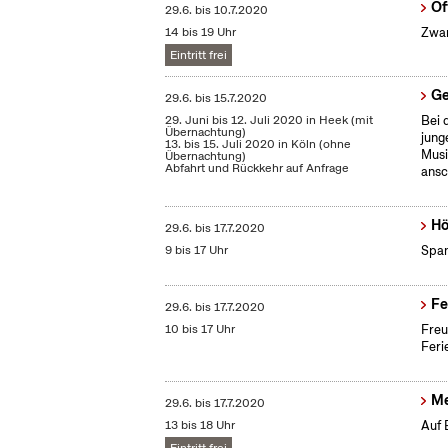
Of
29.6.
bis
10.7.2020
14 bis 19 Uhr
Zwan
Eintritt frei
Ge
29.6.
bis
15.7.2020
29. Juni bis 12. Juli 2020 in Heek (mit
Bei 
Übernachtung)
jung
13. bis 15. Juli 2020 in Köln (ohne
Musi
Übernachtung)
Abfahrt und Rückkehr auf Anfrage
ansc
Hö
29.6.
bis
17.7.2020
9 bis 17 Uhr
Span
Fe
29.6.
bis
17.7.2020
10 bis 17 Uhr
Freu
Feri
Me
29.6.
bis
17.7.2020
13 bis 18 Uhr
Auf 