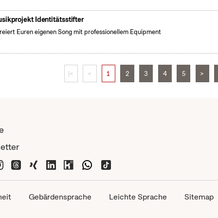
sikprojekt Identitätsstifter
kreiert Euren eigenen Song mit professionellem Equipment
|<
<
1
2
3
4
5
>
e
etter
heit
Gebärdensprache
Leichte Sprache
Sitemap