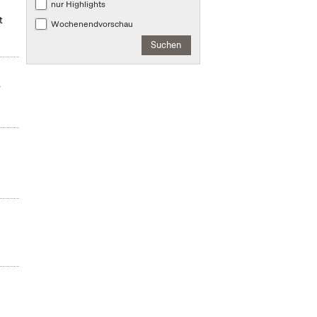
nur Highlights
t
Wochenendvorschau
Suchen
r