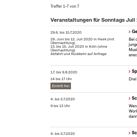
Treffer 1–7 von 7
Veranstaltungen für Sonntags Jul
Ge
29.6.
bis
15.7.2020
29. Juni bis 12. Juli 2020 in Heek (mit
Bei 
Übernachtung)
jung
13. bis 15. Juli 2020 in Köln (ohne
Musi
Übernachtung)
Abfahrt und Rückkehr auf Anfrage
ansc
Sp
1.7.
bis
9.8.2020
14 bis 17 Uhr
Drei
Eintritt frei
Sc
4.
bis
5.7.2020
9 bis 13 Uhr
Wenn
Work
dann
Sc
4.
bis
5.7.2020