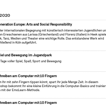
i 2020
neration Europe: Arts and Social Responsibility
der internationalen Begegnung mit künstlerisch interessierten Jugendlichen u
en Erwachsenen aus Larissa (Griechenland) und Florenz (Italien) in Heek spiel
k, Tanz, Medien und Theater eine wichtige Rolle. Das entstandene Werk wird
hließend in Köln aufgeführt.
iel und Bewegung im Jugendpark
 Tage voller Spiel, Spaß, Sport und Bewegung
hreiben am Computer mit 10 Fingern
 Ihr mit zehn Fingern tippen könnt, spart Ihr jede Menge Zeit. In diesem
shop bekommt Ihr eine kleine Einführung in die Computer-Basics und trainier
 mit der EmoLearn-Methode.
hreiben am Computer mit 10 Fingern