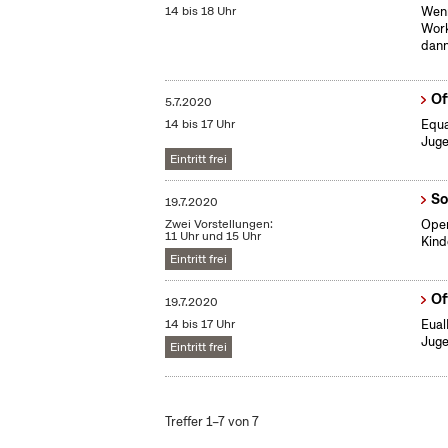
14 bis 18 Uhr
Wenn
Work
dann
Of
5.7.2020
14 bis 17 Uhr
Equa
Juge
Eintritt frei
So
19.7.2020
Zwei Vorstellungen:
Open
11 Uhr und 15 Uhr
Kind
Eintritt frei
Of
19.7.2020
14 bis 17 Uhr
Eual
Juge
Eintritt frei
Treffer 1–7 von 7