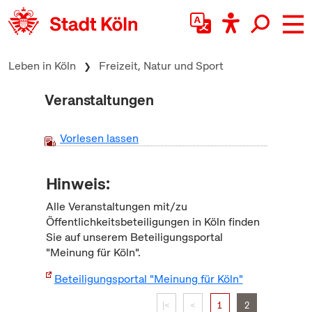
zum Inhalt springen
Leben in Köln
Freizeit, Natur und Sport
Veranstaltungen
Vorlesen lassen
Hinweis:
Alle Veranstaltungen mit/zu
Öffentlichkeitsbeteiligungen in Köln finden
Sie auf unserem Beteiligungsportal
"Meinung für Köln".
Beteiligungsportal "Meinung für Köln"
|<
<
1
2