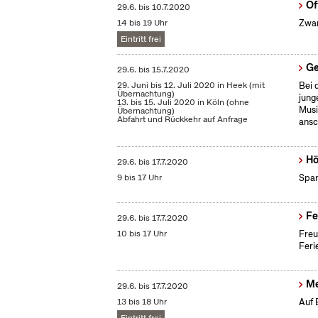
Of
29.6.
bis
10.7.2020
14 bis 19 Uhr
Zwan
Eintritt frei
Ge
29.6.
bis
15.7.2020
29. Juni bis 12. Juli 2020 in Heek (mit
Bei 
Übernachtung)
jung
13. bis 15. Juli 2020 in Köln (ohne
Musi
Übernachtung)
Abfahrt und Rückkehr auf Anfrage
ansc
Hö
29.6.
bis
17.7.2020
9 bis 17 Uhr
Span
Fe
29.6.
bis
17.7.2020
10 bis 17 Uhr
Freu
Feri
Me
29.6.
bis
17.7.2020
13 bis 18 Uhr
Auf 