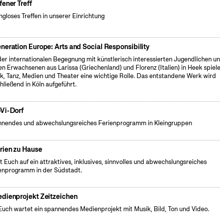
fener Treff
gloses Treffen in unserer Einrichtung
neration Europe: Arts and Social Responsibility
der internationalen Begegnung mit künstlerisch interessierten Jugendlichen u
en Erwachsenen aus Larissa (Griechenland) und Florenz (Italien) in Heek spiel
k, Tanz, Medien und Theater eine wichtige Rolle. Das entstandene Werk wird
hließend in Köln aufgeführt.
Vi-Dorf
nendes und abwechslungsreiches Ferienprogramm in Kleingruppen
rien zu Hause
t Euch auf ein attraktives, inklusives, sinnvolles und abwechslungsreiches
enprogramm in der Südstadt.
dienprojekt Zeitzeichen
Euch wartet ein spannendes Medienprojekt mit Musik, Bild, Ton und Video.