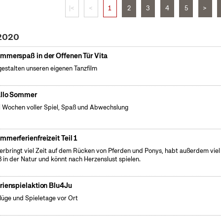
|<
<
1
2
3
4
5
>
 2020
mmerspaß in der Offenen Tür Vita
gestalten unseren eigenen Tanzfilm
llo Sommer
 Wochen voller Spiel, Spaß und Abwechslung
mmerferienfreizeit Teil 1
verbringt viel Zeit auf dem Rücken von Pferden und Ponys, habt außerdem viel
 in der Natur und könnt nach Herzenslust spielen.
rienspielaktion Blu4Ju
lüge und Spieletage vor Ort