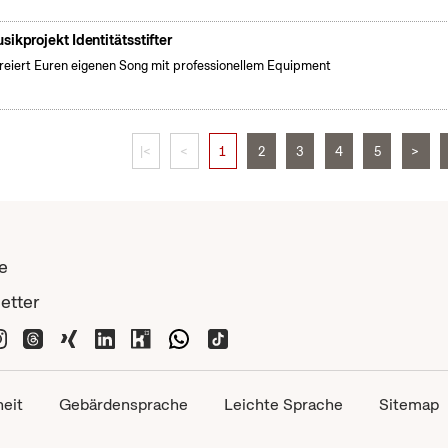
sikprojekt Identitätsstifter
kreiert Euren eigenen Song mit professionellem Equipment
|<
<
1
2
3
4
5
>
e
etter
heit
Gebärdensprache
Leichte Sprache
Sitemap