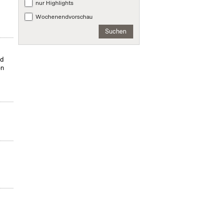
nur Highlights
Wochenendvorschau
Suchen
nd
en