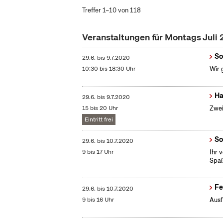
Treffer 1–10 von 118
Veranstaltungen für Montags Juli
So
29.6.
bis
9.7.2020
10:30 bis 18:30 Uhr
Wir 
Ha
29.6.
bis
9.7.2020
15 bis 20 Uhr
Zwei
Eintritt frei
So
29.6.
bis
10.7.2020
9 bis 17 Uhr
Ihr 
Spaß
Fe
29.6.
bis
10.7.2020
9 bis 16 Uhr
Ausf