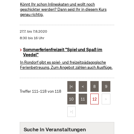
Könnt Ihr schon Inlineskaten und wollt noch
geschickter werden? Dann seid Ihr in diesem Kurs
genau richtig.
27.7.
bis
7.8.2020
8:30 bis 16 Uhr
Sommerferienfreizeit "Spiel und Spaß im
Veedel"
In Rondorf gibt es spiel- und freizeitpädagogische
Ferienbetreuung. Zum Angebot zählen auch Ausflüge.
|<
<
8
9
Treffer 111–118 von 118
10
11
12
>
>|
Suche in Veranstaltungen