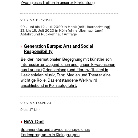
Zwangloses Treffen in unserer Einrichtung
29.6.
bis
15.7.2020
29. Juni bis 12. Juli 2020 in Heek (mit Übernachtung)
13. bis 15. Juli 2020 in Köln (ohne Übernachtung)
Abfahrt und Rückkehr auf Anfrage
Generation Europe: Arts and Social
Responsibility
Bei der internationalen Begegnung mit künstlerisch
interessierten Jugendlichen und jungen Erwachsenen
aus Larissa (Griechenland) und Florenz (Italien) in
Heek spielen Musik, Tanz, Medien und Theater eine
wichtige Rolle. Das entstandene Werk wird
anschließend in Köln aufgeführt.
29.6.
bis
17.7.2020
9 bis 17 Uhr
HöVi-Dorf
Spannendes und abwechslungsreiches
Ferienprogramm in Kleingruppen