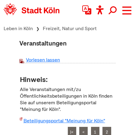
zum Inhalt springen
Leben in Köln
Freizeit, Natur und Sport
Veranstaltungen
Vorlesen lassen
Hinweis:
Alle Veranstaltungen mit/zu
Öffentlichkeitsbeteiligungen in Köln finden
Sie auf unserem Beteiligungsportal
"Meinung für Köln".
Beteiligungsportal "Meinung für Köln"
|<
<
1
2