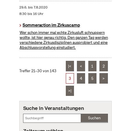
29.6.
bis
7.8.2020
8:30 bis 16 Uhr
Sommeraction im Zirkuscamp
Wer schon immer mal echte Zirkusluft schnuppern
wollte, ist hier genau richtig. Den ganzen Tag werden
verschiedene Zirkusdisziplinen ausprobiert und eine
Abschlussvorstellung einstudiert.
|<
<
1
2
Treffer 21–30 von 143
3
4
5
>
>|
Suche in Veranstaltungen
Suchen
Zeitraum wählen