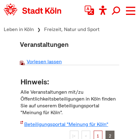
zum Inhalt springen
Leben in Köln
Freizeit, Natur und Sport
Veranstaltungen
Vorlesen lassen
Hinweis:
Alle Veranstaltungen mit/zu
Öffentlichkeitsbeteiligungen in Köln finden
Sie auf unserem Beteiligungsportal
"Meinung für Köln".
Beteiligungsportal "Meinung für Köln"
|<
<
1
2