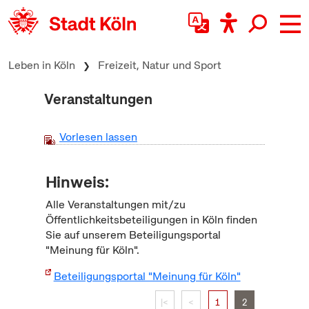
zum Inhalt springen
Leben in Köln
Freizeit, Natur und Sport
Veranstaltungen
Vorlesen lassen
Hinweis:
Alle Veranstaltungen mit/zu
Öffentlichkeitsbeteiligungen in Köln finden
Sie auf unserem Beteiligungsportal
"Meinung für Köln".
Beteiligungsportal "Meinung für Köln"
|<
<
1
2