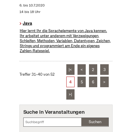
6.
bis
10.7.2020
14 bis 18 Uhr
Java
Hier lernt Ihr die Sprachelemente von Java kennen.
Ihr arbeitet unter anderem mit Verzweigungen,
Schleifen, Methoden, Variablen, Datentypen, Zeichen,
Strings und programmiert am Ende ein eigenes
Zahlen-Ratespiel.
|<
<
2
3
Treffer 31–40 von 52
4
5
6
>
>|
Suche in Veranstaltungen
Suchen