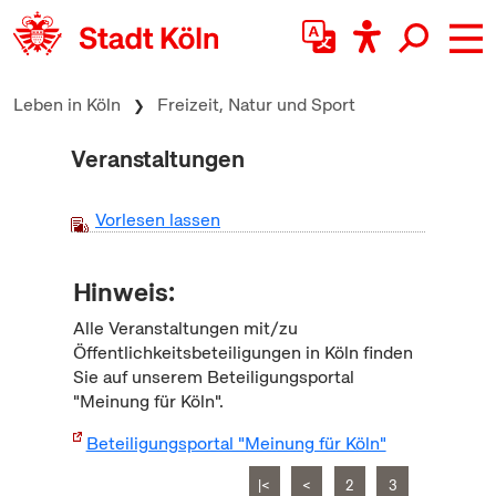
zum Inhalt springen
Leben in Köln
Freizeit, Natur und Sport
Veranstaltungen
Vorlesen lassen
Hinweis:
Alle Veranstaltungen mit/zu
Öffentlichkeitsbeteiligungen in Köln finden
Sie auf unserem Beteiligungsportal
"Meinung für Köln".
Beteiligungsportal "Meinung für Köln"
|<
<
2
3