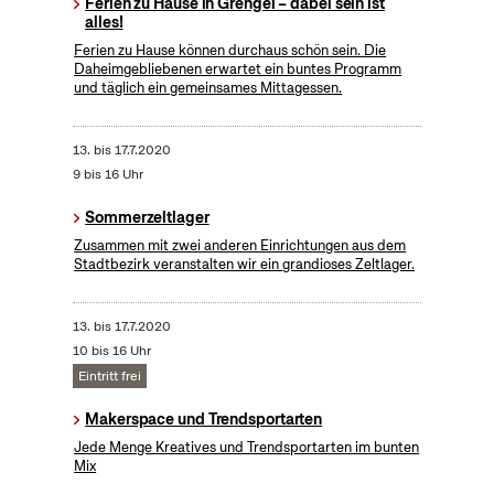
Ferien zu Hause in Grengel – dabei sein ist
alles!
Ferien zu Hause können durchaus schön sein. Die
Daheimgebliebenen erwartet ein buntes Programm
und täglich ein gemeinsames Mittagessen.
13.
bis
17.7.2020
9 bis 16 Uhr
Sommerzeltlager
Zusammen mit zwei anderen Einrichtungen aus dem
Stadtbezirk veranstalten wir ein grandioses Zeltlager.
13.
bis
17.7.2020
10 bis 16 Uhr
Eintritt frei
Makerspace und Trendsportarten
Jede Menge Kreatives und Trendsportarten im bunten
Mix