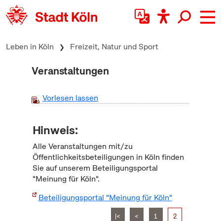
zum Inhalt springen
Leben in Köln
Freizeit, Natur und Sport
Veranstaltungen
Vorlesen lassen
Hinweis:
Alle Veranstaltungen mit/zu
Öffentlichkeitsbeteiligungen in Köln finden
Sie auf unserem Beteiligungsportal
"Meinung für Köln".
Beteiligungsportal "Meinung für Köln"
|<
<
1
2