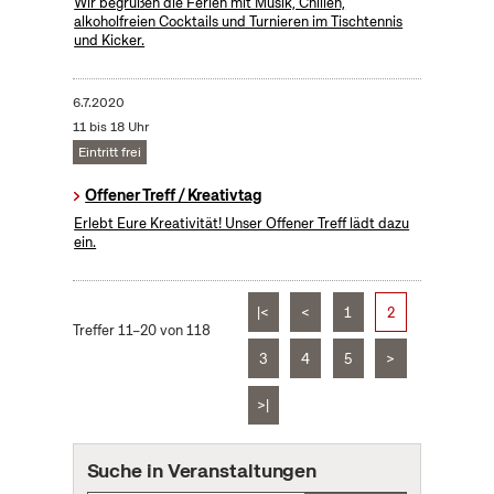
Wir begrüßen die Ferien mit Musik, Chillen,
alkoholfreien Cocktails und Turnieren im Tischtennis
und Kicker.
6.7.2020
11 bis 18 Uhr
Eintritt frei
Offener Treff / Kreativtag
Erlebt Eure Kreativität! Unser Offener Treff lädt dazu
ein.
|<
<
1
2
Treffer 11–20 von 118
3
4
5
>
>|
Suche in Veranstaltungen