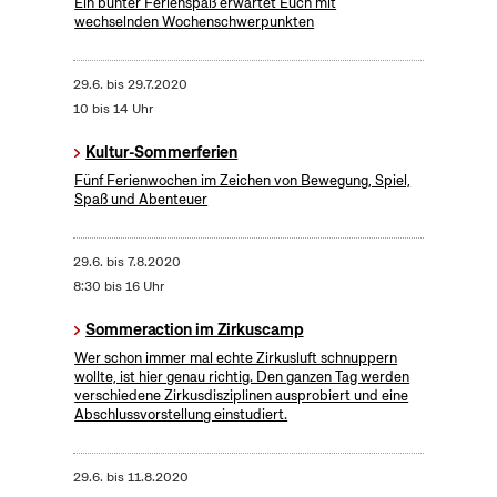
Ein bunter Ferienspaß erwartet Euch mit
wechselnden Wochenschwerpunkten
29.6.
bis
29.7.2020
10 bis 14 Uhr
Kultur-Sommerferien
Fünf Ferienwochen im Zeichen von Bewegung, Spiel,
Spaß und Abenteuer
29.6.
bis
7.8.2020
8:30 bis 16 Uhr
Sommeraction im Zirkuscamp
Wer schon immer mal echte Zirkusluft schnuppern
wollte, ist hier genau richtig. Den ganzen Tag werden
verschiedene Zirkusdisziplinen ausprobiert und eine
Abschlussvorstellung einstudiert.
29.6.
bis
11.8.2020