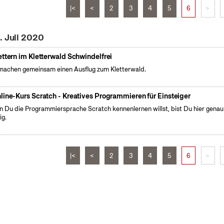
|<
<
2
3
4
5
6
>
. Juli 2020
ettern im Kletterwald Schwindelfrei
machen gemeinsam einen Ausflug zum Kletterwald.
line-Kurs Scratch - Kreatives Programmieren für Einsteiger
 Du die Programmiersprache Scratch kennenlernen willst, bist Du hier genau
ig.
|<
<
2
3
4
5
6
>