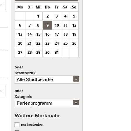
>|
Mo
Di
Mi
Do
Fr
Sa
So
1
2
3
4
5
6
7
8
9
10
11
12
13
14
15
16
17
18
19
20
21
22
23
24
25
26
27
28
29
30
31
oder
Stadtbezirk
oder
>|
Kategorie
Weitere Merkmale
nur kostenlos