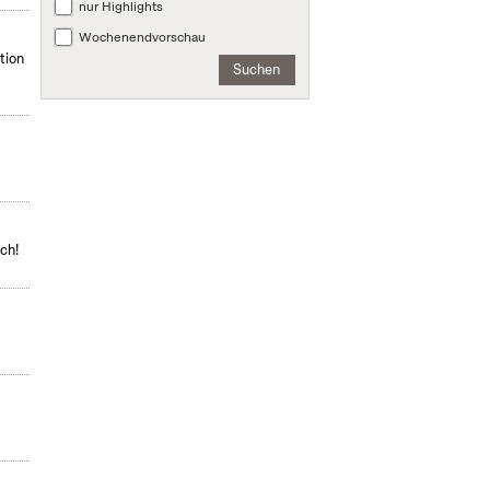
nur Highlights
Wochenendvorschau
tion
Suchen
ch!