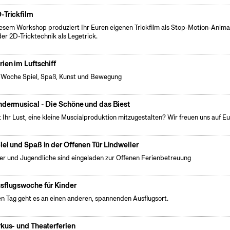
-Trickfilm
iesem Workshop produziert Ihr Euren eigenen Trickfilm als Stop-Motion-Anima
der 2D-Tricktechnik als Legetrick.
rien im Luftschiff
 Woche Spiel, Spaß, Kunst und Bewegung
ndermusical - Die Schöne und das Biest
 Ihr Lust, eine kleine Muscialproduktion mitzugestalten? Wir freuen uns auf Eu
iel und Spaß in der Offenen Tür Lindweiler
er und Jugendliche sind eingeladen zur Offenen Ferienbetreuung
sflugswoche für Kinder
n Tag geht es an einen anderen, spannenden Ausflugsort.
rkus- und Theaterferien