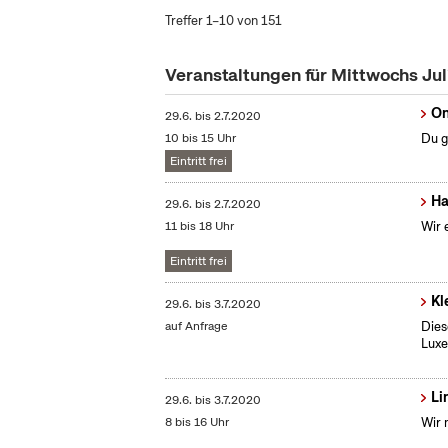
Treffer 1–10 von 151
Veranstaltungen für Mittwochs Ju
On
29.6.
bis
2.7.2020
10 bis 15 Uhr
Du g
Eintritt frei
Ha
29.6.
bis
2.7.2020
11 bis 18 Uhr
Wir 
Eintritt frei
Kl
29.6.
bis
3.7.2020
auf Anfrage
Dies
Lux
Li
29.6.
bis
3.7.2020
8 bis 16 Uhr
Wir 