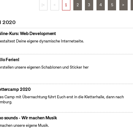
|<
<
1
2
3
4
5
>
li 2020
line-Kurs: Web Development
estaltest Deine eigene dynamische Internetseite.
llo Ferien!
erstellen unsere eigenen Schablonen und Sticker her
ettercamp 2020
es Camp mit Übernachtung führt Euch erst in die Kletterhalle, dann nach
emburg.
no sounds - Wir machen Musik
machen unsere eigene Musik.