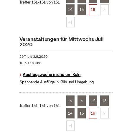
Treffer 151–151 von 151
14
15
16
>
>|
Veranstaltungen für Mittwochs Juli
2020
29.7.
bis
3.8.2020
10 bis 16 Uhr
Ausflugswoche in und um Köln
Spannende Ausflüge in Köln und Umgebung
|<
<
12
13
Treffer 151–151 von 151
14
15
16
>
>|