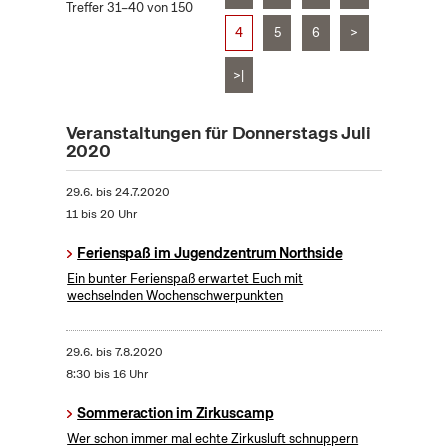
Treffer 31–40 von 150
4
5
6
>
>|
Veranstaltungen für Donnerstags Juli
2020
29.6.
bis
24.7.2020
11 bis 20 Uhr
Ferienspaß im Jugendzentrum Northside
Ein bunter Ferienspaß erwartet Euch mit
wechselnden Wochenschwerpunkten
29.6.
bis
7.8.2020
8:30 bis 16 Uhr
Sommeraction im Zirkuscamp
Wer schon immer mal echte Zirkusluft schnuppern