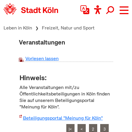
zum Inhalt springen
Leben in Köln
Freizeit, Natur und Sport
Veranstaltungen
Vorlesen lassen
Hinweis:
Alle Veranstaltungen mit/zu
Öffentlichkeitsbeteiligungen in Köln finden
Sie auf unserem Beteiligungsportal
"Meinung für Köln".
Beteiligungsportal "Meinung für Köln"
|<
<
2
3