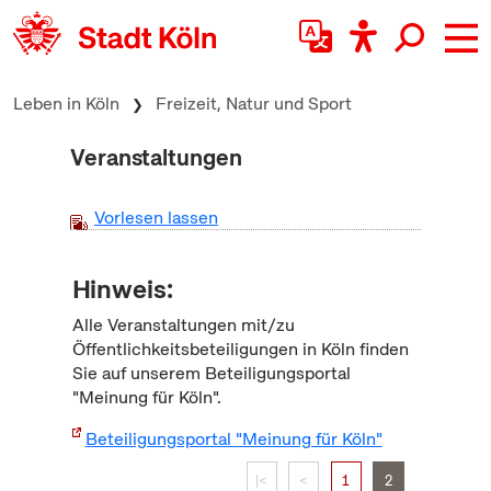
zum Inhalt springen
Leben in Köln
Freizeit, Natur und Sport
Veranstaltungen
Vorlesen lassen
Hinweis:
Alle Veranstaltungen mit/zu
Öffentlichkeitsbeteiligungen in Köln finden
Sie auf unserem Beteiligungsportal
"Meinung für Köln".
Beteiligungsportal "Meinung für Köln"
|<
<
1
2