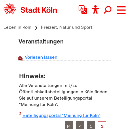
zum Inhalt springen
Leben in Köln
Freizeit, Natur und Sport
Veranstaltungen
Vorlesen lassen
Hinweis:
Alle Veranstaltungen mit/zu
Öffentlichkeitsbeteiligungen in Köln finden
Sie auf unserem Beteiligungsportal
"Meinung für Köln".
Beteiligungsportal "Meinung für Köln"
|<
<
1
2