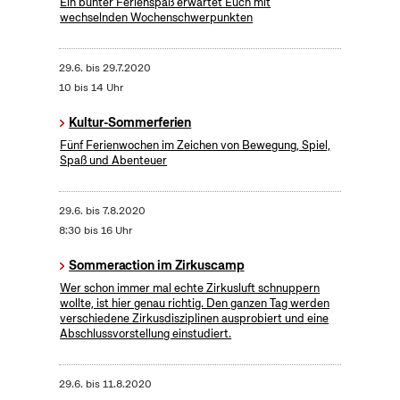
Ein bunter Ferienspaß erwartet Euch mit
wechselnden Wochenschwerpunkten
29.6.
bis
29.7.2020
10 bis 14 Uhr
Kultur-Sommerferien
Fünf Ferienwochen im Zeichen von Bewegung, Spiel,
Spaß und Abenteuer
29.6.
bis
7.8.2020
8:30 bis 16 Uhr
Sommeraction im Zirkuscamp
Wer schon immer mal echte Zirkusluft schnuppern
wollte, ist hier genau richtig. Den ganzen Tag werden
verschiedene Zirkusdisziplinen ausprobiert und eine
Abschlussvorstellung einstudiert.
29.6.
bis
11.8.2020