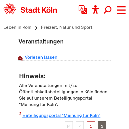
zum Inhalt springen
Leben in Köln
Freizeit, Natur und Sport
Veranstaltungen
Vorlesen lassen
Hinweis:
Alle Veranstaltungen mit/zu
Öffentlichkeitsbeteiligungen in Köln finden
Sie auf unserem Beteiligungsportal
"Meinung für Köln".
Beteiligungsportal "Meinung für Köln"
|<
<
1
2