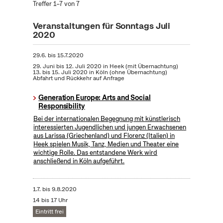
Treffer 1–7 von 7
Veranstaltungen für Sonntags Juli
2020
29.6.
bis
15.7.2020
29. Juni bis 12. Juli 2020 in Heek (mit Übernachtung)
13. bis 15. Juli 2020 in Köln (ohne Übernachtung)
Abfahrt und Rückkehr auf Anfrage
Generation Europe: Arts and Social
Responsibility
Bei der internationalen Begegnung mit künstlerisch
interessierten Jugendlichen und jungen Erwachsenen
aus Larissa (Griechenland) und Florenz (Italien) in
Heek spielen Musik, Tanz, Medien und Theater eine
wichtige Rolle. Das entstandene Werk wird
anschließend in Köln aufgeführt.
1.7.
bis
9.8.2020
14 bis 17 Uhr
Eintritt frei