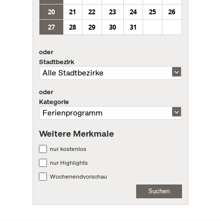
20
21
22
23
24
25
26
27
28
29
30
31
oder
Stadtbezirk
oder
Kategorie
Weitere Merkmale
nur kostenlos
nur Highlights
Wochenendvorschau
Suchen