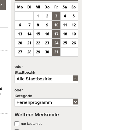
>|
Mo
Di
Mi
Do
Fr
Sa
So
1
2
3
4
5
6
7
8
9
10
11
12
13
14
15
16
17
18
19
20
21
22
23
24
25
26
27
28
29
30
31
oder
Stadtbezirk
nd
oder
en
Kategorie
Weitere Merkmale
nur kostenlos