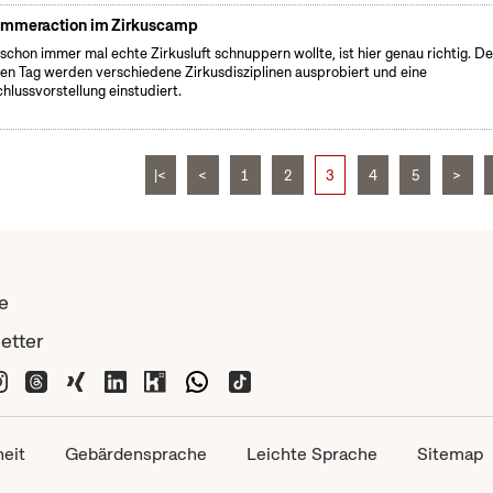
mmeraction im Zirkuscamp
schon immer mal echte Zirkusluft schnuppern wollte, ist hier genau richtig. D
en Tag werden verschiedene Zirkusdisziplinen ausprobiert und eine
hlussvorstellung einstudiert.
|<
<
1
2
3
4
5
>
e
etter
heit
Gebärdensprache
Leichte Sprache
Sitemap