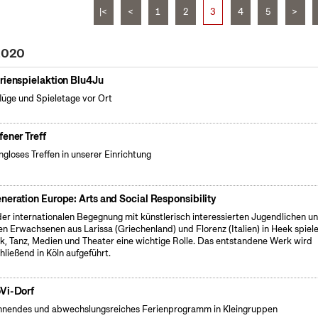
|<
<
1
2
3
4
5
>
 2020
rienspielaktion Blu4Ju
lüge und Spieletage vor Ort
fener Treff
gloses Treffen in unserer Einrichtung
neration Europe: Arts and Social Responsibility
der internationalen Begegnung mit künstlerisch interessierten Jugendlichen u
en Erwachsenen aus Larissa (Griechenland) und Florenz (Italien) in Heek spiel
k, Tanz, Medien und Theater eine wichtige Rolle. Das entstandene Werk wird
hließend in Köln aufgeführt.
Vi-Dorf
nendes und abwechslungsreiches Ferienprogramm in Kleingruppen