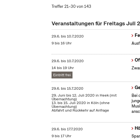
Treffer 21–30 von 143
Veranstaltungen für Freitags Juli
Fe
29.6.
bis
10.7.2020
9 bis 16 Uhr
Ausf
Of
29.6.
bis
10.7.2020
14 bis 19 Uhr
Zwan
Eintritt frei
Ge
29.6.
bis
15.7.2020
29. Juni bis 12. Juli 2020 in Heek (mit
Bei 
Übernachtung)
jung
13. bis 15. Juli 2020 in Köln (ohne
Musi
Übernachtung)
Abfahrt und Rückkehr auf Anfrage
ansc
Hö
29.6.
bis
17.7.2020
9 bis 17 Uhr
Span