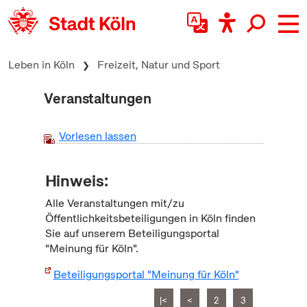
zum Inhalt springen
Leben in Köln
Freizeit, Natur und Sport
Veranstaltungen
Vorlesen lassen
Hinweis:
Alle Veranstaltungen mit/zu
Öffentlichkeitsbeteiligungen in Köln finden
Sie auf unserem Beteiligungsportal
"Meinung für Köln".
Beteiligungsportal "Meinung für Köln"
|<
<
2
3