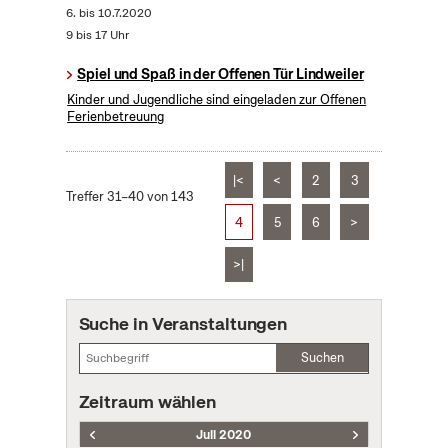
6.
bis
10.7.2020
9 bis 17 Uhr
Spiel und Spaß in der Offenen Tür Lindweiler
Kinder und Jugendliche sind eingeladen zur Offenen
Ferienbetreuung
|<
<
2
3
Treffer 31–40 von 143
4
5
6
>
>|
Suche in Veranstaltungen
Suchen
Zeitraum wählen
Juli 2020