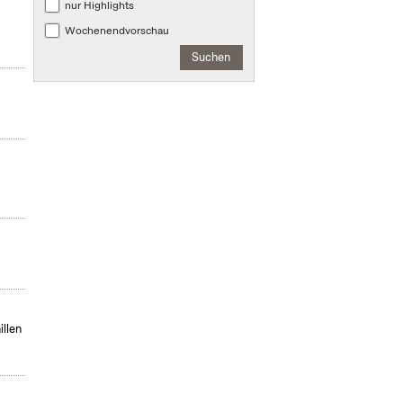
nur Highlights
Wochenendvorschau
Suchen
illen