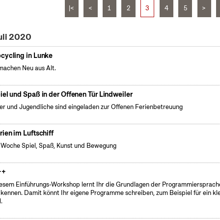
|<
<
1
2
3
4
5
>
uli 2020
cycling in Lunke
machen Neu aus Alt.
iel und Spaß in der Offenen Tür Lindweiler
er und Jugendliche sind eingeladen zur Offenen Ferienbetreuung
rien im Luftschiff
 Woche Spiel, Spaß, Kunst und Bewegung
++
iesem Einführungs-Workshop lernt Ihr die Grundlagen der Programmiersprach
kennen. Damit könnt Ihr eigene Programme schreiben, zum Beispiel für ein kl
.