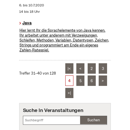
6.
bis
10.7.2020
14 bis 18 Uhr
Java
Hier lernt Ihr die Sprachelemente von Java kennen.
Ihr arbeitet unter anderem mit Verzweigungen,
Schleifen, Methoden, Variablen, Datentypen, Zeichen,
Strings und programmiert am Ende ein eigenes
Zahlen-Ratespiel.
|<
<
2
3
Treffer 31–40 von 128
4
5
6
>
>|
Suche in Veranstaltungen
Suchen