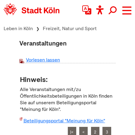
zum Inhalt springen
Leben in Köln
Freizeit, Natur und Sport
Veranstaltungen
Vorlesen lassen
Hinweis:
Alle Veranstaltungen mit/zu
Öffentlichkeitsbeteiligungen in Köln finden
Sie auf unserem Beteiligungsportal
"Meinung für Köln".
Beteiligungsportal "Meinung für Köln"
|<
<
2
3