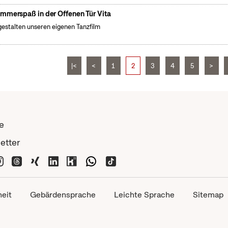
mmerspaß in der Offenen Tür Vita
gestalten unseren eigenen Tanzfilm
|<
<
1
2
3
4
5
>
e
etter
heit
Gebärdensprache
Leichte Sprache
Sitemap