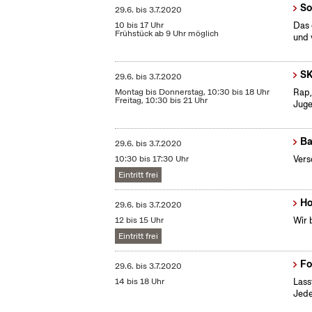
So
29.6.
bis
3.7.2020
10 bis 17 Uhr
Das 
Frühstück ab 9 Uhr möglich
und 
SK
29.6.
bis
3.7.2020
Montag bis Donnerstag, 10:30 bis 18 Uhr
Rap,
Freitag, 10:30 bis 21 Uhr
Juge
Ba
29.6.
bis
3.7.2020
10:30 bis 17:30 Uhr
Vers
Eintritt frei
Ho
29.6.
bis
3.7.2020
12 bis 15 Uhr
Wir 
Eintritt frei
Fo
29.6.
bis
3.7.2020
14 bis 18 Uhr
Lass
Jede