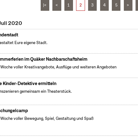
|<
<
1
2
3
4
5
>
Juli 2020
nderstadt
gestaltet Eure eigene Stadt.
mmerferien im Quäker Nachbarschaftsheim
 Woche voller Kreativangebote, Ausflüge und weiteren Angeboten
e Kinder-Detektive ermitteln
inszenieren gemeinsam ein Theaterstück.
chungelcamp
 Woche voller Bewegung, Spiel, Gestaltung und Spaß